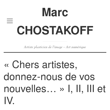
Marc
CHOSTAKOFF
Artiste plasticien de l'image – Art numérique
« Chers artistes,
donnez-nous de vos
nouvelles… » I, II, III et
IV.