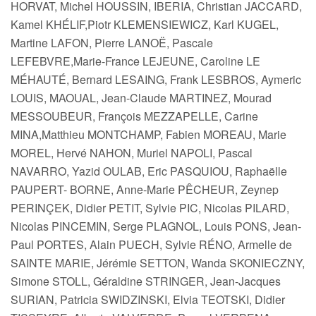
HORVAT, Michel HOUSSIN, IBERIA, Christian JACCARD,
Kamel KHÉLIF,Piotr KLEMENSIEWICZ, Karl KUGEL,
Martine LAFON, Pierre LANOË, Pascale
LEFEBVRE,Marie-France LEJEUNE, Caroline LE
MÉHAUTÉ, Bernard LESAING, Frank LESBROS, Aymeric
LOUIS, MAOUAL, Jean-Claude MARTINEZ, Mourad
MESSOUBEUR, François MEZZAPELLE, Carine
MINA,Matthieu MONTCHAMP, Fabien MOREAU, Marie
MOREL, Hervé NAHON, Muriel NAPOLI, Pascal
NAVARRO, Yazid OULAB, Eric PASQUIOU, Raphaëlle
PAUPERT- BORNE, Anne-Marie PÊCHEUR, Zeynep
PERINÇEK, Didier PETIT, Sylvie PIC, Nicolas PILARD,
Nicolas PINCEMIN, Serge PLAGNOL, Louis PONS, Jean-
Paul PORTES, Alain PUECH, Sylvie RÉNO, Armelle de
SAINTE MARIE, Jérémie SETTON, Wanda SKONIECZNY,
Simone STOLL, Géraldine STRINGER, Jean-Jacques
SURIAN, Patricia SWIDZINSKI, Elvia TEOTSKI, Didier