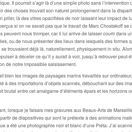
que. Il pourrait s’agir là d’une simple photo sans l’intervention 
isir des choses trouvait son naturel prolongement dans la dispari
n pilier, là des vitres opacifiées de noir laissant leur impact de 
aperçus si on ne savait pas que le travail de Marc Chostakoff se
 peuvent nous tromper, car il lui arrive de laisser courir dans u
ées, ou de nous présenter des lieux dans lesquels des formes q
 se trouvaient déjà là, naturellement, physiquement in situ. Alor
iser à déceler ce qu’il y aurait à voir, jusqu’à retrouver peut-êt
ion de notre impossible saisissement.
t bien tes images de paysages marins travaillés sur ordinateur
cié à des importations d’objets scannés, débouchant sur des im
t brutal entre cet amalgame d’éléments épars et les horizons o
ant, lorsque je faisais mes gravures aux Beaux-Arts de Marseill
partir de diapositives qui sont le prétexte à des animations mati
ue a été une photographie noir et blanc d’une Piéta. J’ai scanné