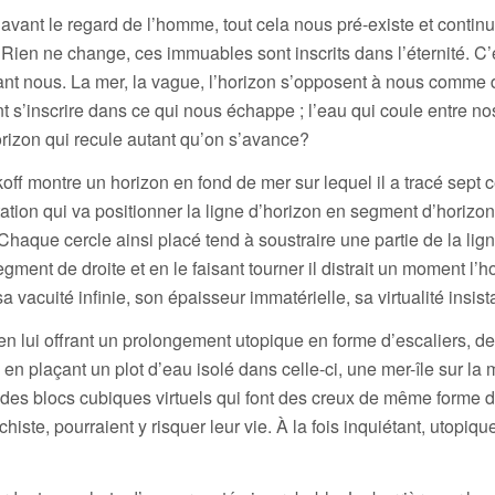
n avant le regard de l’homme, tout cela nous pré-existe et contin
e. Rien ne change, ces immuables sont inscrits dans l’éternité. C’
nt nous. La mer, la vague, l’horizon s’opposent à nous comme 
t s’inscrire dans ce qui nous échappe ; l’eau qui coule entre no
orizon qui recule autant qu’on s’avance?
 montre un horizon en fond de mer sur lequel il a tracé sept c
otation qui va positionner la ligne d’horizon en segment d’horizon
 Chaque cercle ainsi placé tend à soustraire une partie de la lig
segment de droite et en le faisant tourner il distrait un moment l’h
 vacuité infinie, son épaisseur immatérielle, sa virtualité insist
en lui offrant un prolongement utopique en forme d’escaliers, d
 en plaçant un plot d’eau isolé dans celle-ci, une mer-île sur la 
tte des blocs cubiques virtuels qui font des creux de même forme 
histe, pourraient y risquer leur vie. À la fois inquiétant, utopiqu