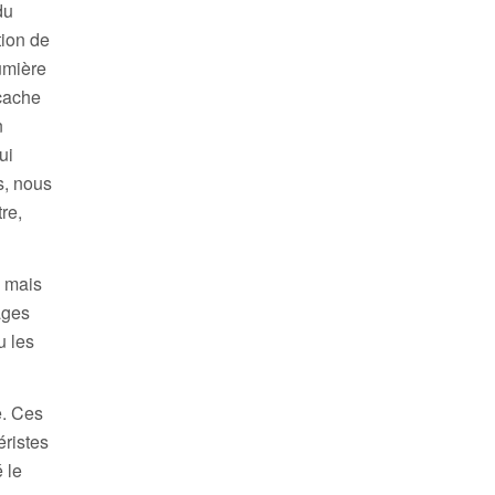
du
tion de
lumière
 cache
n
ui
s, nous
re,
, mais
ages
u les
e. Ces
éristes
 le