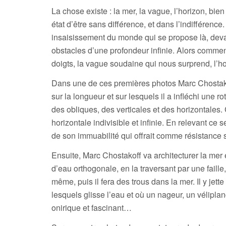
La chose existe : la mer, la vague, l’horizon, bie
état d’être sans différence, et dans l’indifférenc
insaisissement du monde qui se propose là, deva
obstacles d’une profondeur infinie. Alors commen
doigts, la vague soudaine qui nous surprend, l’h
Dans une de ces premières photos Marc Chostakoff
sur la longueur et sur lesquels il a infléchi une r
des obliques, des verticales et des horizontales.
horizontale indivisible et infinie. En relevant ce 
de son immuabilité qui offrait comme résistance sa
Ensuite, Marc Chostakoff va architecturer la mer 
d’eau orthogonale, en la traversant par une faille,
même, puis il fera des trous dans la mer. Il y je
lesquels glisse l’eau et où un nageur, un véliplanc
onirique et fascinant…