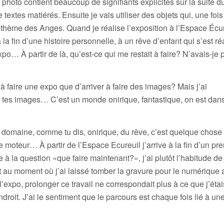
te photo contient beaucoup de signifiants explicites sur la suite d
de textes matiérés. Ensuite je vais utiliser des objets qui, une fois
e thème des Anges. Quand je réalise l’exposition à l’Espace Écu
la fin d’une histoire personnelle, à un rêve d’enfant qui s’est ré
xpo… À partir de là, qu’est-ce qui me restait à faire? N’avais-je 
er à faire une expo que d’arriver à faire des images? Mais j’ai
ns tes images… C’est un monde onirique, fantastique, on est dan
e domaine, comme tu dis, onirique, du rêve, c’est quelque chose
 moteur… À partir de l’Espace Ecureuil j’arrive à la fin d’un pr
e à la question «que faire maintenant?», j’ai plutôt l’habitude de
t au moment où j’ai laissé tomber la gravure pour le numérique 
’expo, prolonger ce travail ne correspondait plus à ce que j’étai
oit. J’ai le sentiment que le parcours est chaque fois lié à un