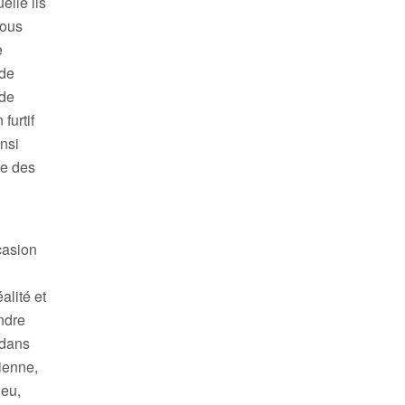
elle ils
rous
e
 de
 de
furtif
insi
le des
casion
alité et
endre
 dans
tienne,
ieu,