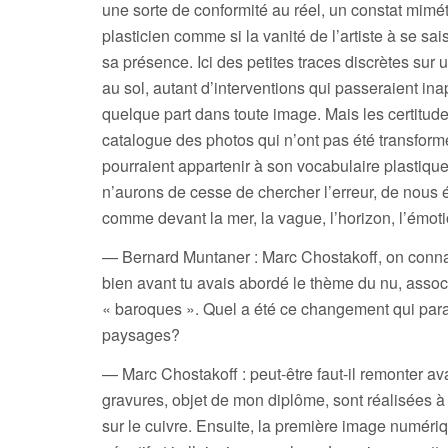
une sorte de conformité au réel, un constat miméti
plasticien comme si la vanité de l’artiste à se sa
sa présence. Ici des petites traces discrètes sur u
au sol, autant d’interventions qui passeraient in
quelque part dans toute image. Mais les certitudes
catalogue des photos qui n’ont pas été transform
pourraient appartenir à son vocabulaire plastique
n’aurons de cesse de chercher l’erreur, de nous épu
comme devant la mer, la vague, l’horizon, l’émot
— Bernard Muntaner : Marc Chostakoff, on connai
bien avant tu avais abordé le thème du nu, asso
« baroques ». Quel a été ce changement qui parai
paysages?
— Marc Chostakoff : peut-être faut-il remonter av
gravures, objet de mon diplôme, sont réalisées à 
sur le cuivre. Ensuite, la première image numériq