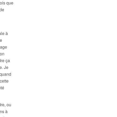
çois que
 de
ale à
je
hage
zon
dre ça
e. Je
i quand
cette
été
re, ou
ns à