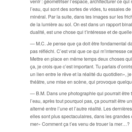
venir : géométriser l’espace, architecturer ce q
l’eau, qui sont des sortes de vides, tu essaies de 
minéral. Par la suite, dans tes images sur les fri
de la lumière au sol. On est dans un rapport bina
dualité, est une chose qui t’intéresse et de quell
— M.C. Je pense que ça doit être fondamental da
pas réfléchi. C’est vrai que ce qui m’interresse ce
Mettre en place en même temps deux choses qui de
ça, je crois que c’est important. Tu parlais d’oni
un lien entre le rêve et la réalité du quotidien»,
théâtre, une mise en scène, qui provoque quelque 
— B.M. Dans une photographie qui pourrait être to
l’eau, après tout pourquoi pas, ça pourrait être u
alterné entre l’une et l’autre réalité. Les derniè
elles sont plus spectaculaires, dans les grandes c
mer» Comment ça t’es venu de trouer la mer…?