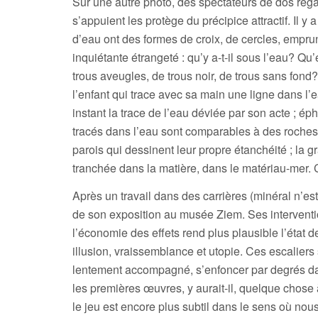
Sur une autre photo, des spectateurs de dos rega
s’appuient les protège du précipice attractif. Il 
d’eau ont des formes de croix, de cercles, emprun
inquiétante étrangeté : qu’y a-t-il sous l’eau? Qu’
trous aveugles, de trous noir, de trous sans fond
l’enfant qui trace avec sa main une ligne dans l’ea
instant la trace de l’eau déviée par son acte ; éph
tracés dans l’eau sont comparables à des roches, l
parois qui dessinent leur propre étanchéité ; la g
tranchée dans la matière, dans le matériau-mer. C
Après un travail dans des carrières (minéral n’est
de son exposition au musée Ziem. Ses interventi
l’économie des effets rend plus plausible l’état des
illusion, vraissemblance et utopie. Ces escaliers 
lentement accompagné, s’enfoncer par degrés da
les premières œuvres, y aurait-il, quelque chose à
le jeu est encore plus subtil dans le sens où nou