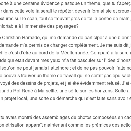
porté à une certaine évidence plastique un thème, que tu t’aper
r dans cette voie là serait te répéter, devenir formaliste et creux
ures sur le scan, tout se trouvait près de toi, à portée de main,
fortable à l’immensité des paysages?
he Christian Ramade, qui me demande de participer à une bienn
 demande m’a permis de changer complétement. Je me suis dit 
seille c’est d’être au bord de la Méditerranée. Comparé à la surc
ide qui était devant mes yeux m’a fait basculer sur l’idée d’hori
puisqu’on ne peut jamais l’atteindre ; et de ne pas pouvoir l’attein
je pouvais trouver un thème de travail qui ne serait pas épuisabl
envoyé des dessins de projets, et j’ai été évidemment refusé. J’a
our du Roi René à Marseille, une série sur les horizons. Suite à 
n projet local, une sorte de démarche qui s’est faite sans avoir 
tu avais montré des assemblages de photos composées en cad
ométrisation apparaît maintenant comme les prémices des actio