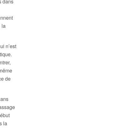
us dans
onnent
 la
ui n’est
tique.
trer,
d même
ce de
dans
passage
début
s la