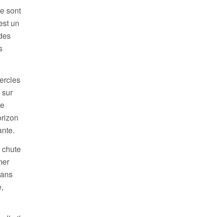
ue sont
est un
des
s
ercles
 sur
ne
orizon
ante.
e chute
mer
dans
e,