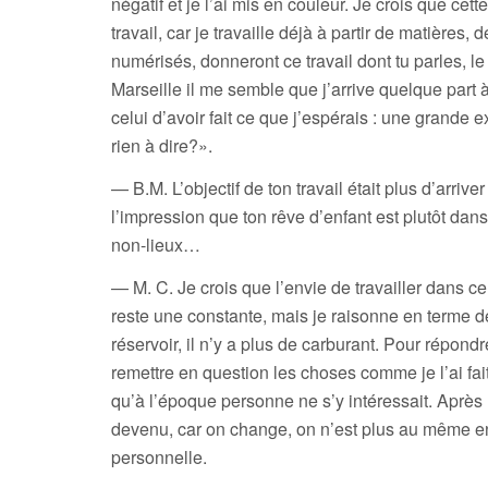
négatif et je l’ai mis en couleur. Je crois que cet
travail, car je travaille déjà à partir de matières, 
numérisés, donneront ce travail dont tu parles, l
Marseille il me semble que j’arrive quelque part à 
celui d’avoir fait ce que j’espérais : une grande e
rien à dire?».
— B.M. L’objectif de ton travail était plus d’arriv
l’impression que ton rêve d’enfant est plutôt da
non-lieux…
— M. C. Je crois que l’envie de travailler dans c
reste une constante, mais je raisonne en terme de
réservoir, il n’y a plus de carburant. Pour répondr
remettre en question les choses comme je l’ai fai
qu’à l’époque personne ne s’y intéressait. Après l
devenu, car on change, on n’est plus au même endr
personnelle.