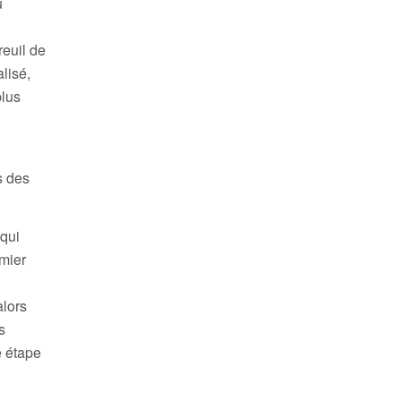
u
reuil de
alisé,
plus
s des
 qui
emier
alors
s
e étape