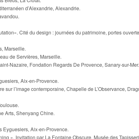
s Bleus, La Ciotat.
éditerranéen d’Alexandrie, Alexandrie.
Lavandou.
tion». Cité du design : journées du patrimoine, portes ouvert
, Marseille.
teau de Servières, Marseille.
aint-Nazaire, Fondation Regards De Provence, Sanary-sur-Mer
yguesiers, Aix-en-Provence.
ntre sur l’image contemporaine, Chapelle de L’Observance, Drag
oulouse.
ne Arts, Shenyang Chine.
des Eyguesiers, Aix-en-Provence.
ning ». Invitation par La Fontaine Obscure, Musée des Tapisseri