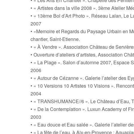
• « Les Arts En Chantier ». Chapelle des Pénitent
• « Artistes dans la ville 2008 ». 3ème Atelier M
• « 13ème Bol d’Art Photo ». Réseau Lalan, Le 
2007
• «Memoire et Regards du Paysage Urbain en Muta
chantier, Saint-Etienne.
• « À Vendre ». Association Château de Servières
• Ouverture d’ateliers d’artistes, Association Châ
• « La Plage ». Salon d’automne 2007, Espace S
2006
• « Autour de Cézanne ». Galerie l’atelier des E
• « 10 Versions 10 Artistes 10 Visions ». Renco
2004
• « TRANSHUMANCE//6 ». Le Château d’Eau, T
• « De la Contemplation ». Luxun Academy of Fi
2003
• « Eau douce et Eau salée ». Galerie l’atelier 
• « La fête de l’eau, à Aix-en-Provence : Aquapla