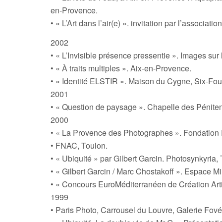
en-Provence.
• « L’Art dans l’air(e) ». invitation par l’associatio
2002
• « L’Invisible présence pressentie ». Images su
• « À traits multiples ». Aix-en-Provence.
• « Identité ELSTIR ». Maison du Cygne, Six-Fou
2001
• « Question de paysage ». Chapelle des Pénitent
2000
• « La Provence des Photographes ». Fondation 
• FNAC, Toulon.
• « Ubiquité » par Gilbert Garcin. Photosynkyria,
• « Gilbert Garcin / Marc Chostakoff ». Espace M
• « Concours EuroMéditerranéen de Création Arti
1999
• Paris Photo, Carrousel du Louvre, Galerie Fové