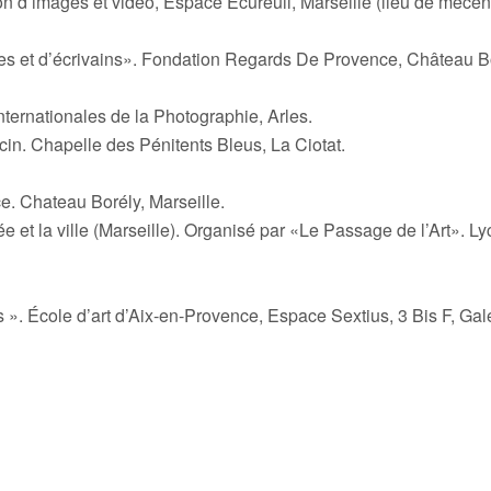
on d’images et vidéo, Espace Ecureuil, Marseille (lieu de mécéna
tistes et d’écrivains». Fondation Regards De Provence, Château B
nternationales de la Photographie, Arles.
rcin. Chapelle des Pénitents Bleus, La Ciotat.
. Chateau Borély, Marseille.
cée et la ville (Marseille). Organisé par «Le Passage de l’Art». L
s ». École d’art d’Aix-en-Provence, Espace Sextius, 3 Bis F, Gal
tographie : Aubagne en vue Méditerranée, Aubagne.
re Agora, Aubagne.