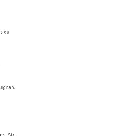
es du
.
uignan.
es, Aix-