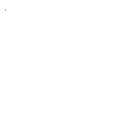
n
. Le