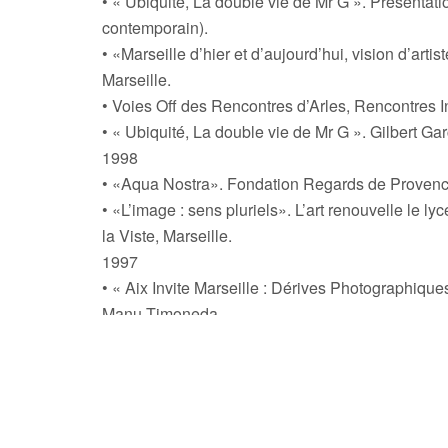
• « Ubiquité, La double vie de Mr G ». Présentati
contemporain).
• «Marseille d’hier et d’aujourd’hui, vision d’ar
Marseille.
• Voies Off des Rencontres d’Arles, Rencontres I
• « Ubiquité, La double vie de Mr G ». Gilbert Ga
1998
• «Aqua Nostra». Fondation Regards de Provence
• «L’image : sens pluriels». L’art renouvelle le ly
la Viste, Marseille.
1997
• « Aix Invite Marseille : Dérives Photographique
Manu-Timoneda.
• « Voyages méditerranéens ». Biennale de pho
1995
• «Horizons». Tour du Roy René, Marseille.
1993
• exposition au salon multimédia Méridien Cent