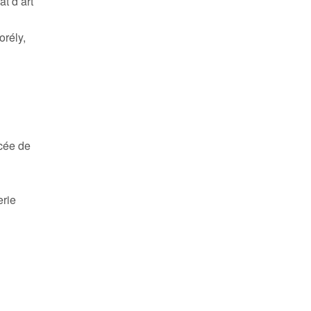
t d’art
orély,
ycée de
erie