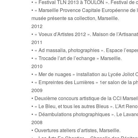
• « Festival TLN 2013 à TOULON ». Festival de c
• « Marseille Provence Capitale Européenne de 
musée présente sa collection, Marseille.
2012
• « Voeux d’Artistes 2012 ». Maison de l’Artisanat 
2011
• « Ad massalia, photographies ». Espace l’esper
• « Trocade l’art de l’echange » Marseille.
2010
• « Mer de nuages » installation au Lycée Joliot
• « Empreintes des Lumières » 1er salon de la pho
2009
• Deuxième concours artistique de la CCI Marseil
• « Le Bleu, et tous les autres Bleus ». L’Art Renou
• « Déambulations photographiques ». Le Lavan
2008
• Ouvertures ateliers d’artistes, Marseille.