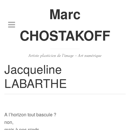
Marc
CHOSTAKOFF
Artiste plasticien de l'image – Art numérique
Jacqueline
LABARTHE
A l’horizon tout bascule ?
non,
mais à nos pieds