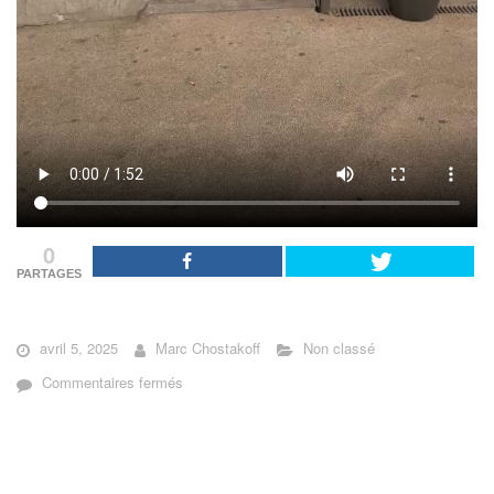
0
PARTAGES
avril 5, 2025
Marc Chostakoff
Non classé
sur
Commentaires fermés
Horizons