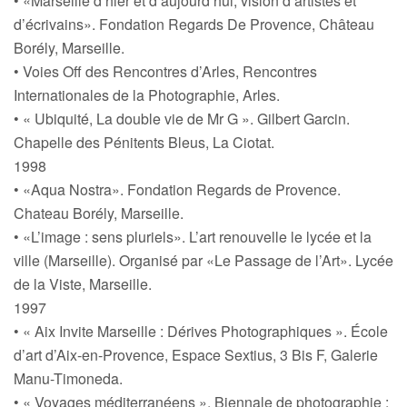
• «Marseille d’hier et d’aujourd’hui, vision d’artistes et
d’écrivains». Fondation Regards De Provence, Château
Borély, Marseille.
• Voies Off des Rencontres d’Arles, Rencontres
Internationales de la Photographie, Arles.
• « Ubiquité, La double vie de Mr G ». Gilbert Garcin.
Chapelle des Pénitents Bleus, La Ciotat.
1998
• «Aqua Nostra». Fondation Regards de Provence.
Chateau Borély, Marseille.
• «L’image : sens pluriels». L’art renouvelle le lycée et la
ville (Marseille). Organisé par «Le Passage de l’Art». Lycée
de la Viste, Marseille.
1997
• « Aix Invite Marseille : Dérives Photographiques ». École
d’art d’Aix-en-Provence, Espace Sextius, 3 Bis F, Galerie
Manu-Timoneda.
• « Voyages méditerranéens ». Biennale de photographie :