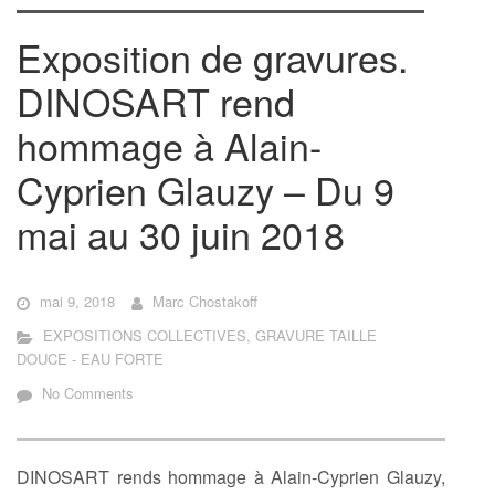
Exposition de gravures.
DINOSART rend
hommage à Alain-
Cyprien Glauzy – Du 9
mai au 30 juin 2018
mai 9, 2018
Marc Chostakoff
EXPOSITIONS COLLECTIVES
,
GRAVURE TAILLE
DOUCE - EAU FORTE
No Comments
DINOSART
rends hommage à Alain-Cyprien Glauzy,