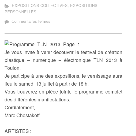
EXPOSITIONS COLLECTIVES
,
EXPOSITIONS
PERSONNELLES
sur
Commentaires fermés
Festival
TLN
2013
à
Je vous invite à venir découvrir le festival de création
TOULON
plastique – numérique – électronique TLN 2013 à
Toulon.
Je participe à une des expositions, le vernissage aura
lieu le samedi 13 juillet à partir de 18 h.
Vous trouverez en pièce jointe le programme complet
des différentes manifestations.
Cordialement,
Marc Chostakoff
ARTISTES :