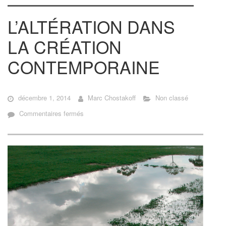
L’ALTÉRATION DANS
LA CRÉATION
CONTEMPORAINE
décembre 1, 2014
Marc Chostakoff
Non classé
sur
Commentaires fermés
L’ALTÉRATION
DANS
LA
CRÉATION
CONTEMPORAINE