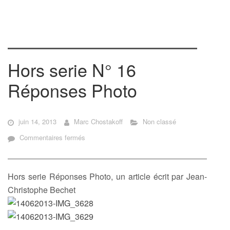
Hors serie N° 16
Réponses Photo
juin 14, 2013
Marc Chostakoff
Non classé
sur
Commentaires fermés
Hors
serie
N°
Hors serie Réponses Photo, un article écrit par Jean-
16
Christophe Bechet
Réponses
Photo