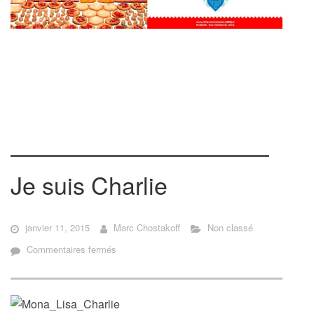
Je suis Charlie
janvier 11, 2015
Marc Chostakoff
Non classé
sur
Commentaires fermés
Je
suis
Charlie