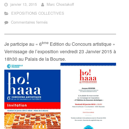
janvier 13, 2015
Marc Chostakoff
EXPOSITIONS COLLECTIVES
sur
Commentaires fermés
«
6ème
Edition
ème
Je participe au « 6
Edition du Concours artistique »
du
Vernissage de l’exposition vendredi 23 Janvier 2015 à
Concours
artistique
18h30 au Palais de la Bourse.
»