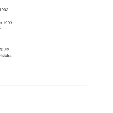
1992 :
en 1993.
n
epuis
visibles